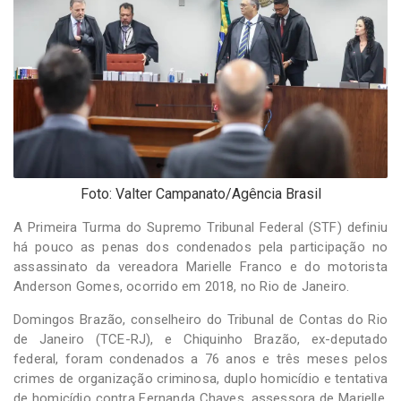
-
Desenvolvido
por
Hesea
Tecnologia
e
Sistemas
Foto: Valter Campanato/Agência Brasil
A Primeira Turma do Supremo Tribunal Federal (STF) definiu
há pouco as penas dos condenados pela participação no
assassinato da vereadora Marielle Franco e do motorista
Anderson Gomes, ocorrido em 2018, no Rio de Janeiro.
Domingos Brazão, conselheiro do Tribunal de Contas do Rio
de Janeiro (TCE-RJ), e Chiquinho Brazão, ex-deputado
federal, foram condenados a 76 anos e três meses pelos
crimes de organização criminosa, duplo homicídio e tentativa
de homicídio contra Fernanda Chaves, assessora de Marielle,