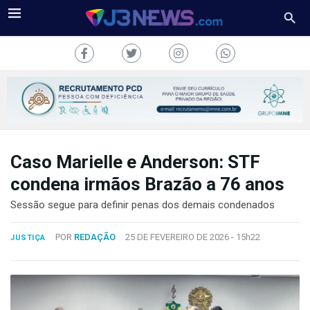
Caso Marielle e Anderson: STF
J3NEWS
condena irmãos Brazão a 76 anos
TV
Sessão segue para definir penas dos demais condenados
COLUNAS
POR
REDAÇÃO
25 DE FEVEREIRO DE 2026 -
15h22
JUSTIÇA
FALE
CONOSCO
Copyright
2024