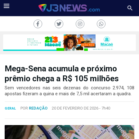
Mega-Sena acumula e próximo
J3NEWS
prêmio chega a R$ 105 milhões
TV
Sem vencedores nas seis dezenas do concurso 2.974, 108
apostas fizeram a quina e mais de 7,5 mil acertaram a quadra.
COLUNAS
POR
REDAÇÃO
20 DE FEVEREIRO DE 2026 -
7h40
GERAL
FALE
CONOSCO
Copyright
2024