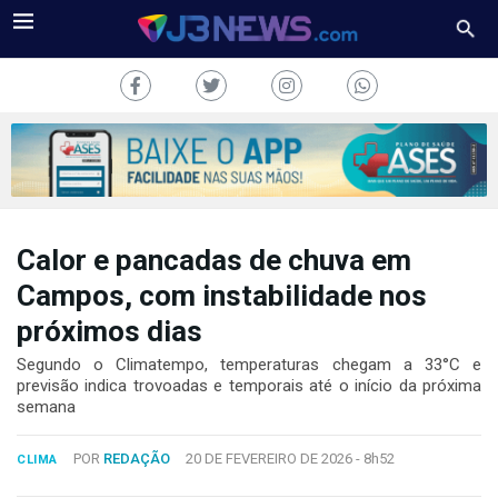
Calor e pancadas de chuva em
J3NEWS
Campos, com instabilidade nos
TV
próximos dias
COLUNAS
Segundo o Climatempo, temperaturas chegam a 33°C e
previsão indica trovoadas e temporais até o início da próxima
semana
FALE
CONOSCO
Copyright
POR
REDAÇÃO
20 DE FEVEREIRO DE 2026 -
8h52
CLIMA
2024