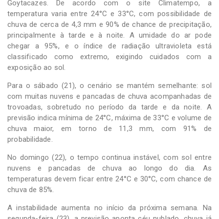
Goytacazes. De acordo com o site Climatempo, a
temperatura varia entre 24°C e 33°C, com possibilidade de
chuva de cerca de 4,3 mm e 90% de chance de precipitação,
principalmente à tarde e à noite. A umidade do ar pode
chegar a 95%, e o índice de radiação ultravioleta está
classificado como extremo, exigindo cuidados com a
exposição ao sol.
Para o sábado (21), o cenário se mantém semelhante: sol
com muitas nuvens e pancadas de chuva acompanhadas de
trovoadas, sobretudo no período da tarde e da noite. A
previsão indica mínima de 24°C, máxima de 33°C e volume de
chuva maior, em torno de 11,3 mm, com 91% de
probabilidade.
No domingo (22), o tempo continua instável, com sol entre
nuvens e pancadas de chuva ao longo do dia. As
temperaturas devem ficar entre 24°C e 30°C, com chance de
chuva de 85%.
A instabilidade aumenta no início da próxima semana. Na
segunda-feira (23), a previsão aponta céu nublado, chuva já