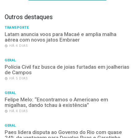
Outros destaques
TRANSPORTE
Latam anuncia voos para Macaé e amplia malha
aérea com novos jatos Embraer
HÁ 4 DIAS
GERAL
Polícia Civil faz busca de joias furtadas em joalherias
de Campos
HÁ 5 DIAS
GERAL
Felipe Melo: “Encontramos o Americano em
migalhas, dando tchau à existência”
HÁ 4 DIAS
GERAL
Paes lidera disputa ao Governo do Rio com quase
24% de vantagem para Douglas Ruas e Garotinho