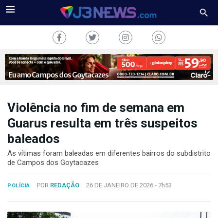
Violência no fim de semana em
J3NEWS
Guarus resulta em três suspeitos
baleados
TV
As vítimas foram baleadas em diferentes bairros do subdistrito
COLUNAS
de Campos dos Goytacazes
FALE
POR
REDAÇÃO
26 DE JANEIRO DE 2026 -
7h53
CONOSCO
POLÍCIA
Copyright
2024