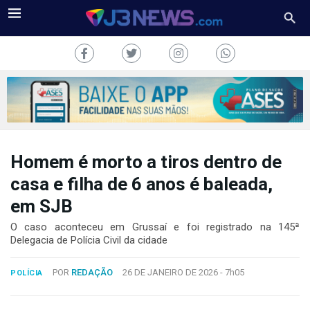
Homem é morto a tiros dentro de
J3NEWS
casa e filha de 6 anos é baleada,
TV
em SJB
COLUNAS
O caso aconteceu em Grussaí e foi registrado na 145ª
Delegacia de Polícia Civil da cidade
FALE
CONOSCO
POR
REDAÇÃO
26 DE JANEIRO DE 2026 -
7h05
POLÍCIA
Copyright
2024