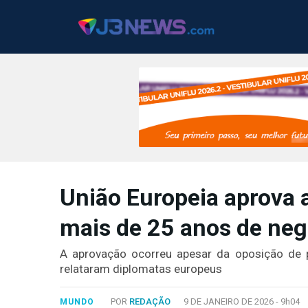
J3NEWS
União Europeia aprova
TV
mais de 25 anos de ne
COLUNAS
FALE
A aprovação ocorreu apesar da oposição de p
CONOSCO
relataram diplomatas europeus
Copyright
2024
POR
REDAÇÃO
9 DE JANEIRO DE 2026 -
9h04
MUNDO