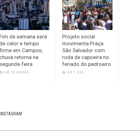
Fim de semana será
Projeto social
de calor e tempo
movimenta Praça
firme em Campos;
São Salvador com
chuva retorna na
roda de capoeira no
segunda-feira
feriado do padroeiro
HÁ 20 HORAS
HÁ 1 DIA
INSTAGRAM