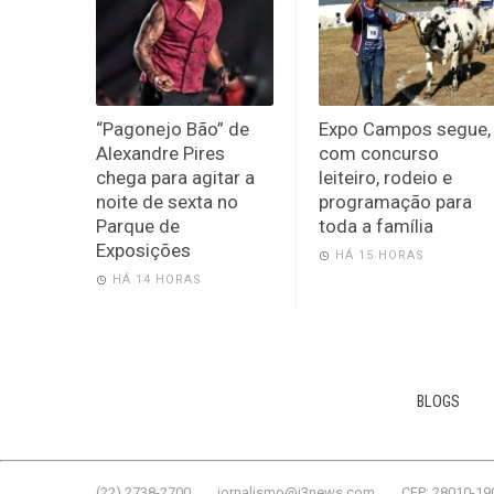
“Pagonejo Bão” de
Expo Campos segue,
Alexandre Pires
com concurso
chega para agitar a
leiteiro, rodeio e
noite de sexta no
programação para
Parque de
toda a família
Exposições
HÁ 15 HORAS
HÁ 14 HORAS
BLOGS
(22) 2738-2700
jornalismo@j3news.com
CEP: 28010-19