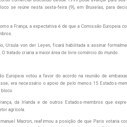
loco se reúne nesta sexta-feira (9), em Bruxelas, para deci
omo a França, a expectativa é de que a Comissão Europeia co
mbros.
, Ursula von der Leyen, ficará habilitada a assinar formalm
 O tratado criaria a maior área de livre comércio do mundo.
ão Europeia votou a favor do acordo na reunião de embaixa
çasse, era necessário o apoio de pelo menos 15 Estados-me
 bloco.
França, da Irlanda e de outros Estados-membros que expr
or agrícola.
manuel Macron, reafirmou a posição de que Paris votaria co