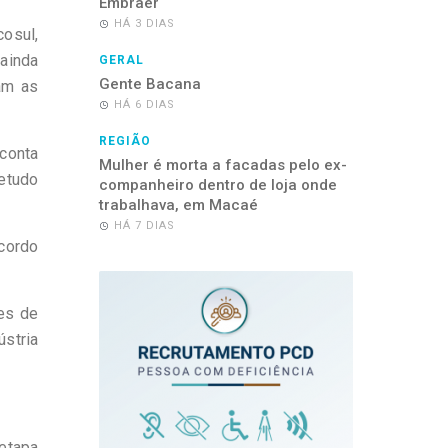
Embraer
HÁ 3 DIAS
osul,
ainda
GERAL
Gente Bacana
am as
HÁ 6 DIAS
REGIÃO
 conta
Mulher é morta a facadas pelo ex-
retudo
companheiro dentro de loja onde
trabalhava, em Macaé
HÁ 7 DIAS
acordo
es de
stria
etapa