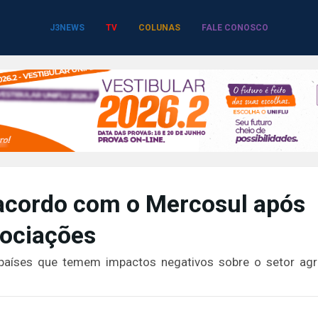
J3NEWS
TV
COLUNAS
FALE CONOSCO
 acordo com o Mercosul após
gociações
aíses que temem impactos negativos sobre o setor agrí