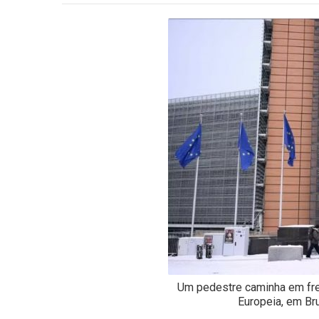
-
Desenvolvido
por
Hesea
Tecnologia
e
Sistemas
Um pedestre caminha em fre
Europeia, em Br