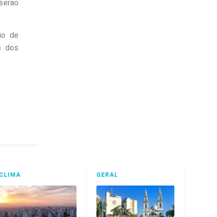
 serão
io de
s dos
CLIMA
GERAL