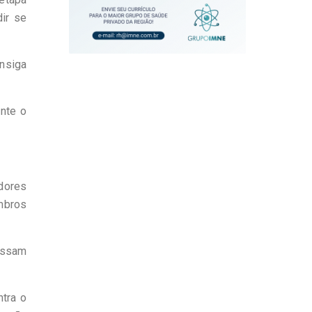
dir se
nsiga
ente o
dores
mbros
essam
ntra o