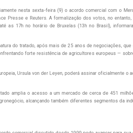
iamente nesta sexta-feira (9) o acordo comercial com o Merc
ce Presse e Reuters. A formalização dos votos, no entanto, 
té as 17h no horário de Bruxelas (13h no Brasil), informar
natura do tratado, após mais de 25 anos de negociações, que
frentando forte resistência de agricultores europeus — sob
ropeia, Ursula von der Leyen, poderá assinar oficialmente o 
ratado amplia o acesso a um mercado de cerca de 451 milhõ
ronegócio, alcançando também diferentes segmentos da indú
ordo comercial discutido desde 1999 pode avançar para sua 