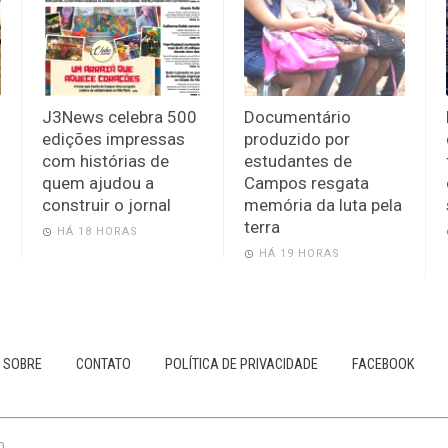
J3News celebra 500
Documentário
edições impressas
produzido por
com histórias de
estudantes de
quem ajudou a
Campos resgata
construir o jornal
memória da luta pela
terra
HÁ 18 HORAS
HÁ 19 HORAS
SOBRE
CONTATO
POLÍTICA DE PRIVACIDADE
FACEBOOK
0