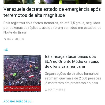
-
Desenvolvido
Venezuela decreta estado de emergência após
por
terremotos de alta magnitude
Hesea
Tecnologia
País registrou dois fortes tremores, de até 7,5 graus, seguidos
e
por dezenas de réplicas; abalos foram sentidos em estados do
Sistemas
Norte do Brasil
HÁ 2 MESES
IRÃ
Irã ameaça atacar bases dos
EUA no Oriente Médio em caso
de ofensiva americana
Organizações de direitos humanos
estimam que mais de 2.500 pessoas
já morreram em protestos no país
HÁ 7 MESES
ACORDO MERCOSUL