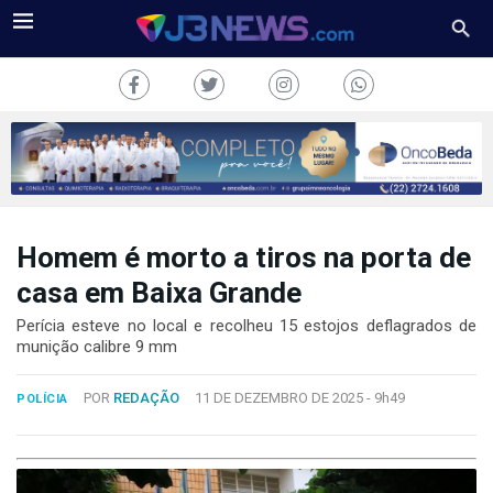
Homem é morto a tiros na porta de
J3NEWS
casa em Baixa Grande
TV
Perícia esteve no local e recolheu 15 estojos deflagrados de
munição calibre 9 mm
COLUNAS
POR
REDAÇÃO
11 DE DEZEMBRO DE 2025 -
9h49
POLÍCIA
FALE
CONOSCO
Copyright
2024