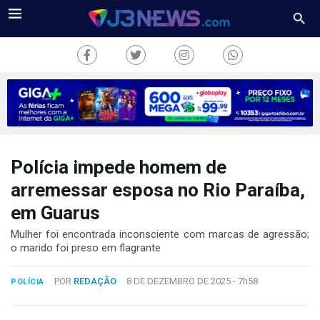
Polícia impede homem de
J3NEWS
arremessar esposa no Rio Paraíba,
TV
em Guarus
COLUNAS
Mulher foi encontrada inconsciente com marcas de agressão;
o marido foi preso em flagrante
FALE
CONOSCO
POR
REDAÇÃO
8 DE DEZEMBRO DE 2025 -
7h58
POLÍCIA
Copyright
2024