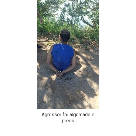
-
Desenvolvido
por
Hesea
Tecnologia
e
Sistemas
Agressor foi algemado e
preso