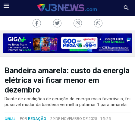
Bandeira amarela: custo da energia
J3NEWS
elétrica vai ficar menor em
TV
dezembro
COLUNAS
Diante de condições de geração de energia mais favoráveis, foi
possível mudar da bandeira vermelha patamar 1 para amarela
FALE
CONOSCO
POR
REDAÇÃO
29 DE NOVEMBRO DE 2025 -
14h25
GERAL
Copyright
2024