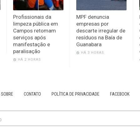
Profissionais da
MPF denuncia
limpeza pública em
empresas por
Campos retomam
descarte irregular de
serviços após
resíduos na Baía de
manifestação e
Guanabara
paralisação
HÁ 3 HORAS
HÁ 2 HORAS
SOBRE
CONTATO
POLÍTICA DE PRIVACIDADE
FACEBOOK
0