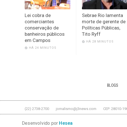
Lei cobra de
Sebrae Rio lamenta
comerciantes
morte de gerente de
conservação de
Políticas Públicas,
banheiros públicos
Tito Ryff
em Campos
HÁ 28 MINUTOS
HÁ 24 MINUTOS
BLOGS
(22) 2738-2700
jornalismo@j3news.com
CEP: 28010-19
Desenvolvido por
Hesea