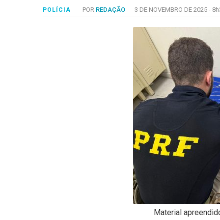
-
POR
REDAÇÃO
3 DE NOVEMBRO DE 2025 -
8h
POLÍCIA
Desenvolvido
por
Hesea
Tecnologia
e
Sistemas
Material apreendid