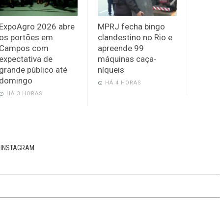
ExpoAgro 2026 abre
MPRJ fecha bingo
os portões em
clandestino no Rio e
Campos com
apreende 99
expectativa de
máquinas caça-
grande público até
níqueis
domingo
HÁ 4 HORAS
HÁ 3 HORAS
INSTAGRAM