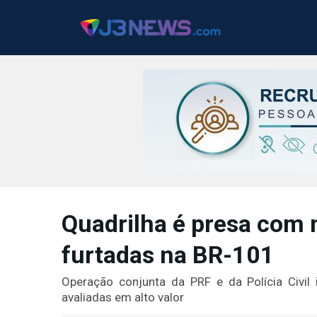
J3NEWS
TV
Quadrilha é presa com m
COLUNAS
furtadas na BR-101
FALE
CONOSCO
Operação conjunta da PRF e da Polícia Civil
Copyright
avaliadas em alto valor
2024