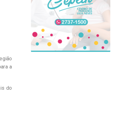
Região
ara a
ais do