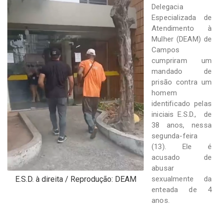
-
Delegacia
Desenvolvido
Especializada de
por
Atendimento à
Hesea
Mulher (DEAM) de
Tecnologia
Campos
e
Sistemas
cumpriram um
mandado de
prisão contra um
homem
identificado pelas
iniciais E.S.D., de
38 anos, nessa
segunda-feira
(13). Ele é
acusado de
abusar
E.S.D. à direita / Reprodução: DEAM
sexualmente da
enteada de 4
anos.