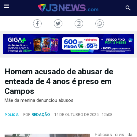
Homem acusado de abusar de
J3NEWS
enteada de 4 anos é preso em
TV
Campos
COLUNAS
Mãe da menina denunciou abusos
FALE
POR
REDAÇÃO
14 DE OUTUBRO DE 2025 -
12h08
POLÍCIA
CONOSCO
Copyright
2024
Policiais civis da