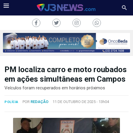
PM localiza carro e moto roubados
J3NEWS
em ações simultâneas em Campos
TV
Veículos foram recuperados em horários próximos
COLUNAS
POR
REDAÇÃO
11 DE OUTUBRO DE 2025 -
13h04
POLÍCIA
FALE
CONOSCO
Copyright
2024