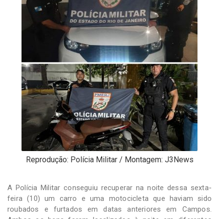
-
Desenvolvido
por
Hesea
Tecnologia
e
Sistemas
Reprodução: Polícia Militar / Montagem: J3News
A Polícia Militar conseguiu recuperar na noite dessa sexta-
feira (10) um carro e uma motocicleta que haviam sido
roubados e furtados em datas anteriores em Campos.