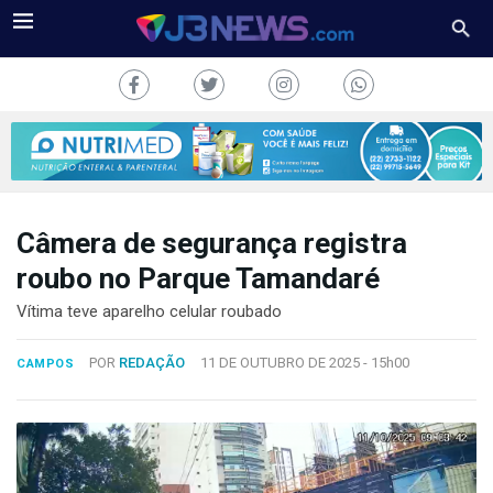
Câmera de segurança registra
J3NEWS
roubo no Parque Tamandaré
TV
Vítima teve aparelho celular roubado
COLUNAS
POR
REDAÇÃO
11 DE OUTUBRO DE 2025 -
15h00
CAMPOS
FALE
CONOSCO
Copyright
2024