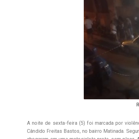
-
Desenvolvido
por
Hesea
Tecnologia
e
Sistemas
R
A noite de sexta-feira (5) foi marcada por viol
Cândido Freitas Bastos, no bairro Matinada. Segu