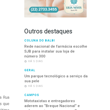
Outros destaques
COLUNA DO BALBI
Rede nacional de farmácia escolhe
SJB para instalar sua loja de
número 300
HÁ 5 DIAS
GERAL
Um parque tecnológico a serviço da
sua pele
HÁ 5 DIAS
CAMPOS
na Rua
Mototaxistas e entregadores
ns que
aderem ao “Breque Nacional” e