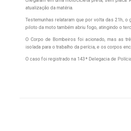
chegaram em uma motocicleta preta, sem placa. A 
atualização da matéria.
Testemunhas relataram que por volta das 21h, o 
piloto da moto também abriu fogo, atingindo o ter
O Corpo de Bombeiros foi acionado, mas as trê
isolada para o trabalho da perícia, e os corpos e
O caso foi registrado na 143ª Delegacia de Polícia