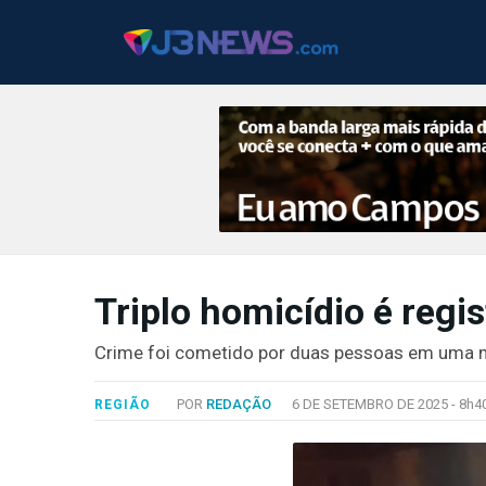
J3NEWS
Triplo homicídio é regi
TV
COLUNAS
Crime foi cometido por duas pessoas em uma
FALE
POR
REDAÇÃO
6 DE SETEMBRO DE 2025 -
8h4
REGIÃO
CONOSCO
Copyright
2024