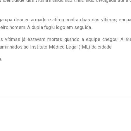
identidade das vítimas ainda não tinha sido divulgada até a 
garupa desceu armado e atirou contra duas das vítimas, enqu
ceiro homem. A dupla fugiu logo em seguida.
s vítimas já estavam mortas quando a equipe chegou. A áre
ncaminhados ao Instituto Médico Legal (IML) da cidade.
.