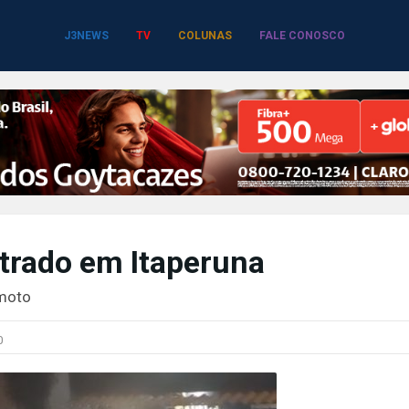
J3NEWS
TV
COLUNAS
FALE CONOSCO
strado em Itaperuna
 moto
0