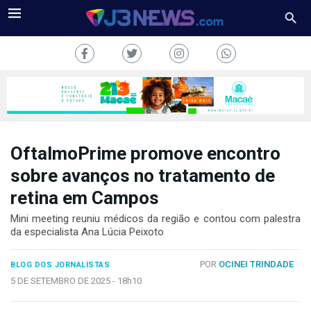
OftalmoPrime promove encontro
J3NEWS
sobre avanços no tratamento de
retina em Campos
TV
Mini meeting reuniu médicos da região e contou com palestra
COLUNAS
da especialista Ana Lúcia Peixoto
FALE
POR
OCINEI TRINDADE
CONOSCO
BLOG DOS JORNALISTAS
5 DE SETEMBRO DE 2025 -
18h10
Copyright
2024