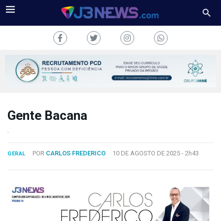
Gente Bacana
J3NEWS
.
TV
POR
CARLOS FREDERICO
10 DE AGOSTO DE 2025 -
2h43
GERAL
COLUNAS
FALE
CONOSCO
Copyright
2024