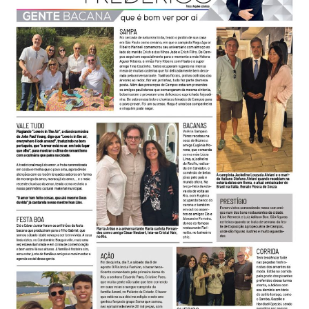
-
Desenvolvido
por
Hesea
Tecnologia
e
Sistemas