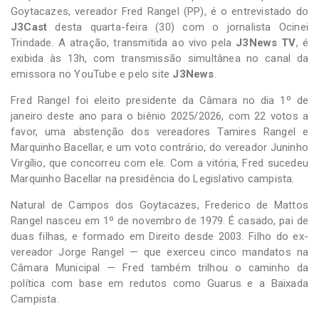
Goytacazes, vereador Fred Rangel (PP), é o entrevistado do
J3Cast
desta quarta-feira (30) com o jornalista Ocinei
Trindade. A atração, transmitida ao vivo pela
J3News TV
, é
exibida às 13h, com transmissão simultânea no canal da
emissora no YouTube e pelo site
J3News
.
Fred Rangel foi eleito presidente da Câmara no dia 1º de
janeiro deste ano para o biênio 2025/2026, com 22 votos a
favor, uma abstenção dos vereadores Tamires Rangel e
Marquinho Bacellar, e um voto contrário, do vereador Juninho
Virgílio, que concorreu com ele. Com a vitória, Fred sucedeu
Marquinho Bacellar na presidência do Legislativo campista.
Natural de Campos dos Goytacazes, Frederico de Mattos
Rangel nasceu em 1º de novembro de 1979. É casado, pai de
duas filhas, e formado em Direito desde 2003. Filho do ex-
vereador Jorge Rangel — que exerceu cinco mandatos na
Câmara Municipal — Fred também trilhou o caminho da
política com base em redutos como Guarus e a Baixada
Campista.