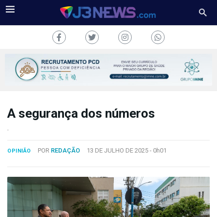
A segurança dos números
J3NEWS
.
TV
POR
REDAÇÃO
13 DE JULHO DE 2025 -
0h01
OPINIÃO
COLUNAS
FALE
CONOSCO
Copyright
2024