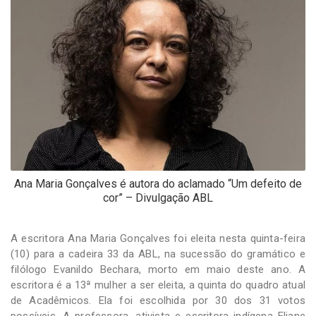
-
Desenvolvido
por
Hesea
Tecnologia
e
Sistemas
Ana Maria Gonçalves é autora do aclamado “Um defeito de
cor” – Divulgação ABL
A escritora Ana Maria Gonçalves foi eleita nesta quinta-feira
(10) para a cadeira 33 da ABL, na sucessão do gramático e
filólogo Evanildo Bechara, morto em maio deste ano. A
escritora é a 13ª mulher a ser eleita, a quinta do quadro atual
de Acadêmicos. Ela foi escolhida por 30 dos 31 votos
possíveis. A professora, ativista e escritora indígena Eliane