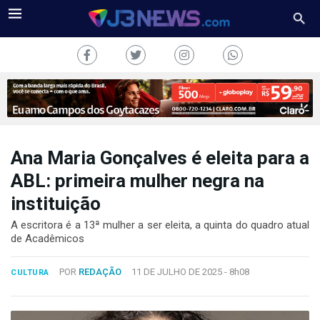
Ana Maria Gonçalves é eleita para a
J3NEWS
ABL: primeira mulher negra na
instituição
TV
A escritora é a 13ª mulher a ser eleita, a quinta do quadro atual
COLUNAS
de Acadêmicos
FALE
POR
REDAÇÃO
11 DE JULHO DE 2025 -
8h08
CONOSCO
CULTURA
Copyright
2024