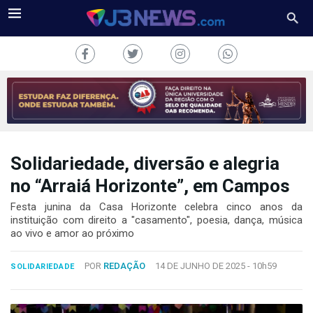
Solidariedade, diversão e alegria
J3NEWS
no “Arraiá Horizonte”, em Campos
TV
Festa junina da Casa Horizonte celebra cinco anos da
instituição com direito a "casamento", poesia, dança, música
COLUNAS
ao vivo e amor ao próximo
FALE
POR
REDAÇÃO
14 DE JUNHO DE 2025 -
10h59
CONOSCO
SOLIDARIEDADE
Copyright
2024