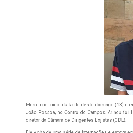
-
Desenvolvido
por
Hesea
Tecnologia
e
Sistemas
Morreu no início da tarde deste domingo (18) o e
João Pessoa, no Centro de Campos. Arineu foi f
diretor da Câmara de Dirigentes Lojistas (CDL).
Ele vinha de uma série de internações e estava em