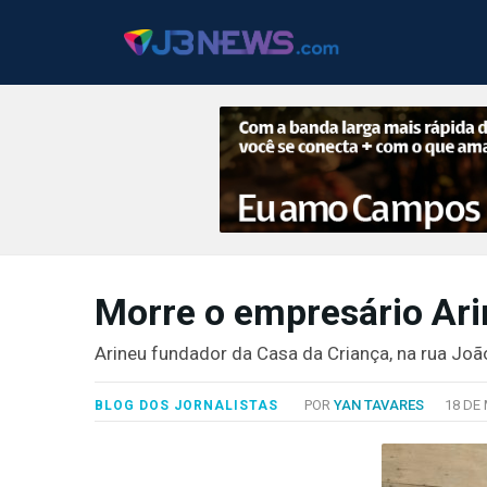
J3NEWS
Morre o empresário Ari
TV
COLUNAS
Arineu fundador da Casa da Criança, na rua Jo
FALE
POR
YAN TAVARES
18 DE 
BLOG DOS JORNALISTAS
CONOSCO
Copyright
2024