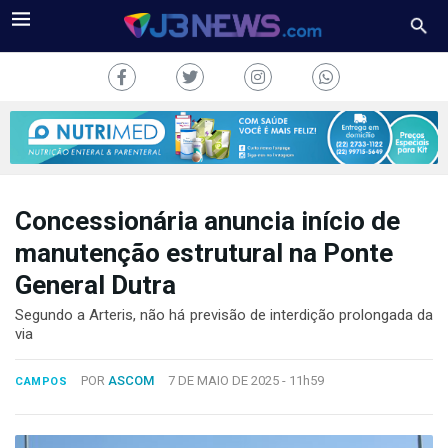
Concessionária anuncia início de
J3NEWS
manutenção estrutural na Ponte
General Dutra
TV
Segundo a Arteris, não há previsão de interdição prolongada da
COLUNAS
via
FALE
POR
ASCOM
7 DE MAIO DE 2025 -
11h59
CONOSCO
CAMPOS
Copyright
2024