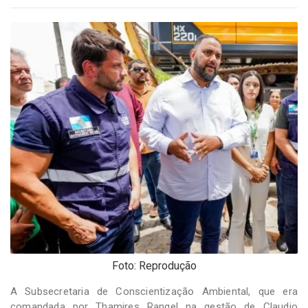
-
Desenvolvido
por
Hesea
Tecnologia
e
Sistemas
Foto: Reprodução
A Subsecretaria de Conscientização Ambiental, que era
comandada por Thamires Rangel na gestão de Claudio