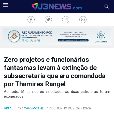
Zero projetos e funcionários
J3NEWS
fantasmas levam à extinção de
TV
subsecretaria que era comandada
COLUNAS
por Thamires Rangel
Ao todo, 51 servidores vinculados às duas estruturas foram
FALE
exonerados.
CONOSCO
Copyright
POR
CAIO MOTHÉ
17 DE JUNHO DE 2026 -
12h02
GERAL
2024