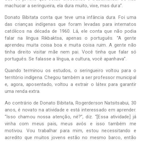
machucar a seringueira, ela dura muito, vixe, mas dura”.
Donato Bibitata conta que teve uma infância dura. Foi uma
das crianças indígenas que foram levadas para internatos
católicos na década de 1960. Lá, ele conta que não podia
falar na língua Rikbaktsa, apenas o português. “A gente
aprendeu muita coisa boa e muita coisa ruim. A gente não
tinha direito visitar mãe nem pai. Você tinha que falar só
português. Se falasse a língua, a cultura, você apanhava”.
Quando terminou os estudos, o seringueiro voltou para o
território indígena. Chegou também a ser professor municipal
e, agora, aposentado, voltou a extrair o látex para garantir
uma renda extra.
Ao contrário de Donato Bibitata, Rogerderson Natsitsabui, 30
anos, é novato na atividade e está interessado em aprender.
“Isso chamou nossa atenção, né?”, diz. “[Essa atividade] já
vinha com meus pais, meus avós e isso também me
motivou. Vou trabalhar para mim, estou necessitando e
acredito que muitos jovens estão no mesmo barco, então