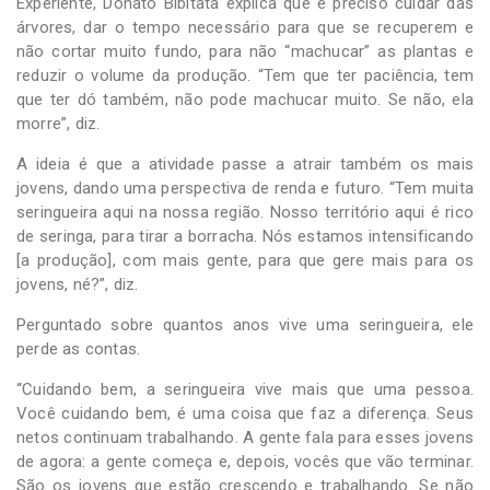
Experiente, Donato Bibitata explica que é preciso cuidar das
árvores, dar o tempo necessário para que se recuperem e
não cortar muito fundo, para não “machucar” as plantas e
reduzir o volume da produção. “Tem que ter paciência, tem
que ter dó também, não pode machucar muito. Se não, ela
morre”, diz.
A ideia é que a atividade passe a atrair também os mais
jovens, dando uma perspectiva de renda e futuro. “Tem muita
seringueira aqui na nossa região. Nosso território aqui é rico
de seringa, para tirar a borracha. Nós estamos intensificando
[a produção], com mais gente, para que gere mais para os
jovens, né?”, diz.
Perguntado sobre quantos anos vive uma seringueira, ele
perde as contas.
“Cuidando bem, a seringueira vive mais que uma pessoa.
Você cuidando bem, é uma coisa que faz a diferença. Seus
netos continuam trabalhando. A gente fala para esses jovens
de agora: a gente começa e, depois, vocês que vão terminar.
São os jovens que estão crescendo e trabalhando. Se não