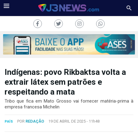
Indígenas: povo Rikbaktsa volta a
J3NEWS
extrair látex sem patrões e
TV
respeitando a mata
COLUNAS
Tribo que fica em Mato Grosso vai fornecer matéria-prima à
empresa francesa Michelin
FALE
CONOSCO
POR
REDAÇÃO
19 DE ABRIL DE 2025 -
11h48
PAÍS
Copyright
2024