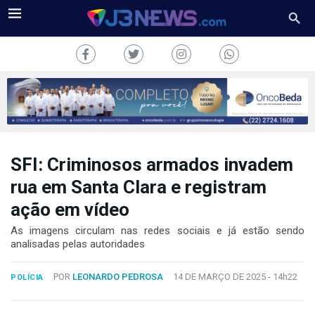
SFI: Criminosos armados invadem
J3NEWS
rua em Santa Clara e registram
TV
ação em vídeo
COLUNAS
As imagens circulam nas redes sociais e já estão sendo
analisadas pelas autoridades
FALE
CONOSCO
POR
LEONARDO PEDROSA
14 DE MARÇO DE 2025 -
14h22
POLÍCIA
Copyright
2024