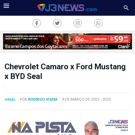
Chevrolet Camaro x Ford Mustang
J3NEWS
x BYD Seal
TV
.
COLUNAS
POR
RODRIGO VIANA
9 DE MARÇO DE 2025 -
2h33
GERAL
FALE
CONOSCO
Copyright
2024