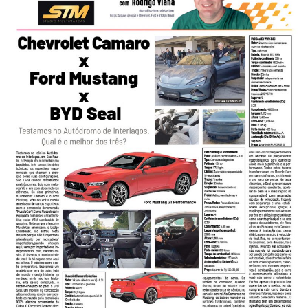
-
Desenvolvido
por
Hesea
Tecnologia
e
Sistemas