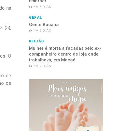
Embraer
HÁ 3 DIAS
do na
GERAL
Gente Bacana
a (5),
HÁ 6 DIAS
REGIÃO
Mulher é morta a facadas pelo ex-
companheiro dentro de loja onde
ros. O
trabalhava, em Macaé
HÁ 7 DIAS
ero de
mo os