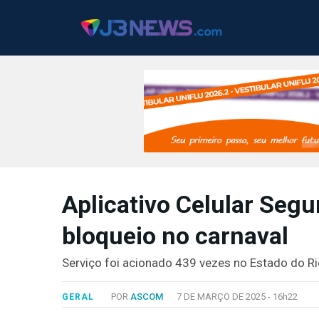
J3NEWS
Aplicativo Celular Segu
TV
bloqueio no carnaval
COLUNAS
FALE
Serviço foi acionado 439 vezes no Estado do Ri
CONOSCO
Copyright
POR
ASCOM
7 DE MARÇO DE 2025 -
16h22
GERAL
2024