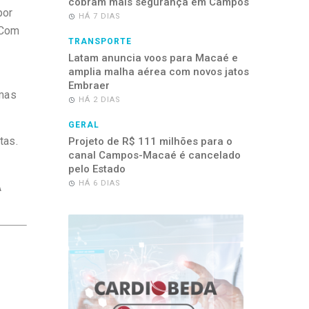
cobram mais segurança em Campos
por
HÁ 7 DIAS
 Com
TRANSPORTE
Latam anuncia voos para Macaé e
amplia malha aérea com novos jatos
Embraer
rmas
HÁ 2 DIAS
GERAL
tas.
Projeto de R$ 111 milhões para o
canal Campos-Macaé é cancelado
pelo Estado
HÁ 6 DIAS
A