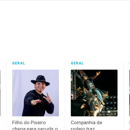
GERAL
GERAL
Filho do Piseiro
Companhia de
chega para sacudir o
rodeio traz