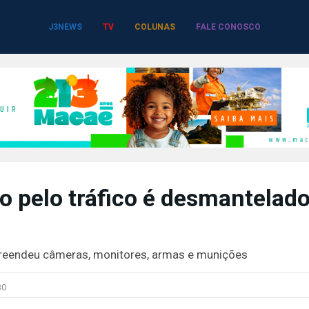
J3NEWS
TV
COLUNAS
FALE CONOSCO
o pelo tráfico é desmantelad
 apreendeu câmeras, monitores, armas e munições
30