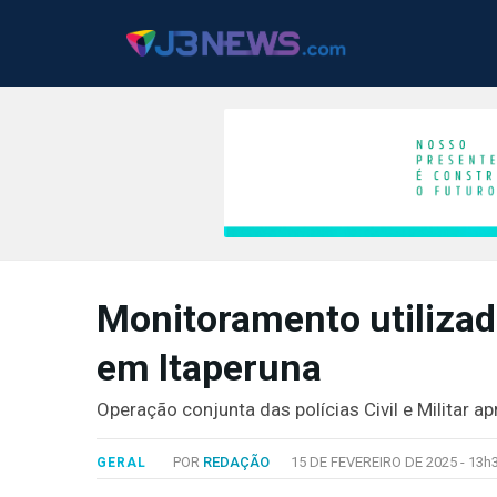
J3NEWS
Monitoramento utilizad
TV
em Itaperuna
COLUNAS
FALE
Operação conjunta das polícias Civil e Militar
CONOSCO
Copyright
POR
REDAÇÃO
15 DE FEVEREIRO DE 2025 -
13h
GERAL
2024