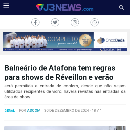
Balneário de Atafona tem regras
J3NEWS
para shows de Réveillon e verão
TV
será permitida a entrada de coolers, desde que não sejam
utilizados recipientes de vidro; haverá revistas nas entradas da
COLUNAS
área de show
FALE
POR
ASCOM
30 DE DEZEMBRO DE 2024 -
18h11
CONOSCO
GERAL
Copyright
2024