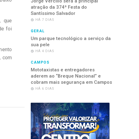
Jorge Vercillo será a principal
atração da 374ª Festa do
Santíssimo Salvador
, que
HÁ 7 DIAS
de foi
GERAL
Um parque tecnológico a serviço da
sua pele
mento
HÁ 4 DIAS
o, com
CAMPOS
Mototaxistas e entregadores
aderem ao “Breque Nacional” e
cobram mais segurança em Campos
HÁ 6 DIAS