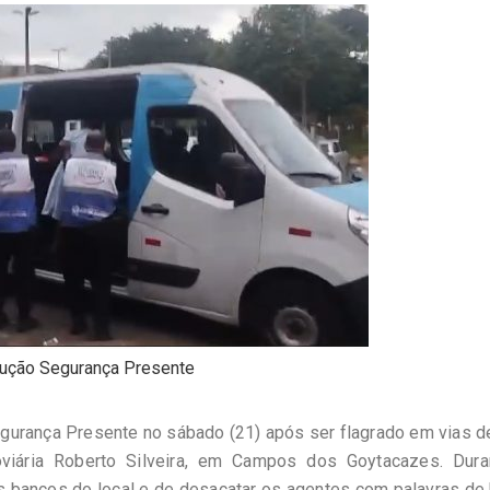
ução Segurança Presente
urança Presente no sábado (21) após ser flagrado em vias d
ária Roberto Silveira, em Campos dos Goytacazes. Dura
s bancos do local e de desacatar os agentes com palavras de