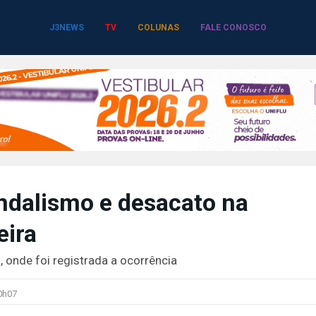
J3NEWS
TV
COLUNAS
FALE CONOSCO
ndalismo e desacato na
eira
, onde foi registrada a ocorrência
0h07