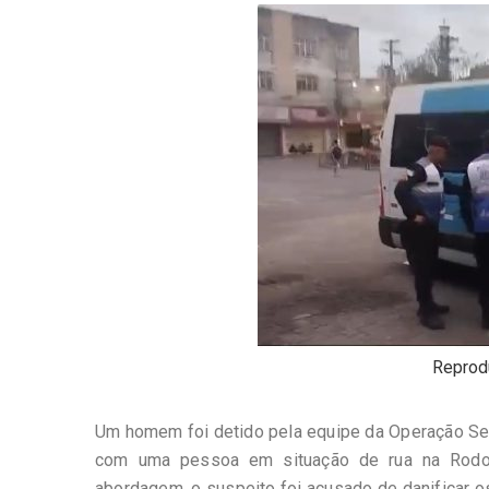
-
Desenvolvido
por
Hesea
Tecnologia
e
Sistemas
Reprod
Um homem foi detido pela equipe da Operação Seg
com uma pessoa em situação de rua na Rodovi
abordagem, o suspeito foi acusado de danificar o