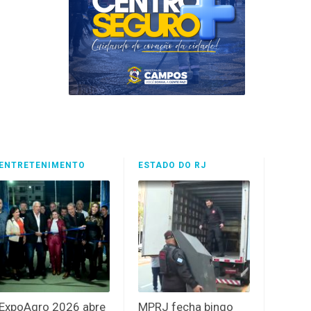
ENTRETENIMENTO
ESTADO DO RJ
ExpoAgro 2026 abre
MPRJ fecha bingo