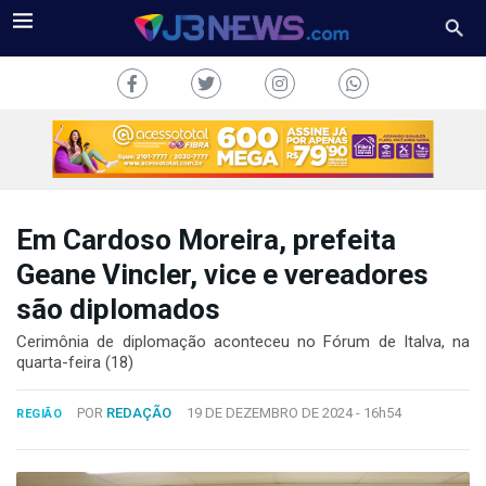
Em Cardoso Moreira, prefeita
J3NEWS
Geane Vincler, vice e vereadores
são diplomados
TV
Cerimônia de diplomação aconteceu no Fórum de Italva, na
COLUNAS
quarta-feira (18)
FALE
POR
REDAÇÃO
19 DE DEZEMBRO DE 2024 -
16h54
CONOSCO
REGIÃO
Copyright
2024