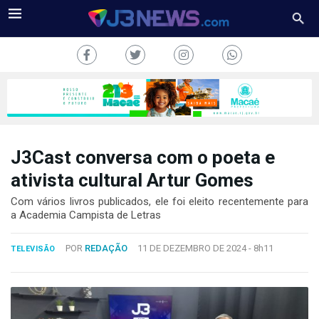
J3Cast conversa com o poeta e
J3NEWS
ativista cultural Artur Gomes
TV
Com vários livros publicados, ele foi eleito recentemente para
a Academia Campista de Letras
COLUNAS
POR
REDAÇÃO
11 DE DEZEMBRO DE 2024 -
8h11
TELEVISÃO
FALE
CONOSCO
Copyright
2024