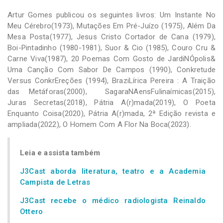
Artur Gomes publicou os seguintes livros: Um Instante No
Meu Cérebro(1973), Mutações Em Pré-Juízo (1975), Além Da
Mesa Posta(1977), Jesus Cristo Cortador de Cana (1979),
Boi-Pintadinho (1980-1981), Suor & Cio (1985), Couro Cru &
Carne Viva(1987), 20 Poemas Com Gosto de JardiNÓpolis&
Uma Canção Com Sabor De Campos (1990), Conkretude
Versus ConkrEreções (1994), BraziLírica Pereira : A Traição
das Metáforas(2000), SagaraNAensFulinaímicas(2015),
Juras Secretas(2018), Pátria A(r)mada(2019), O Poeta
Enquanto Coisa(2020), Pátria A(r)mada, 2ª Edição revista e
ampliada(2022), O Homem Com A Flor Na Boca(2023).
Leia e assista também
J3Cast aborda literatura, teatro e a Academia
Campista de Letras
J3Cast recebe o médico radiologista Reinaldo
Ottero