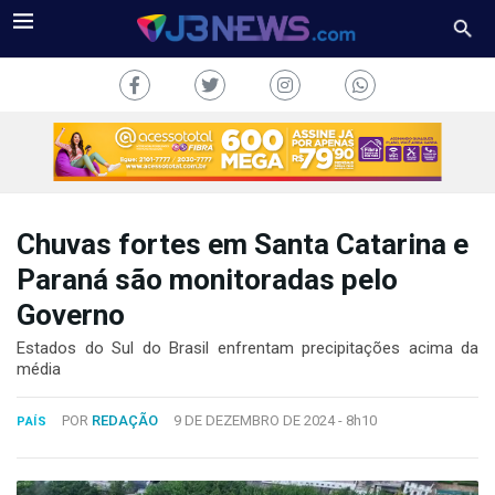
Chuvas fortes em Santa Catarina e
J3NEWS
Paraná são monitoradas pelo
Governo
TV
Estados do Sul do Brasil enfrentam precipitações acima da
COLUNAS
média
FALE
POR
REDAÇÃO
9 DE DEZEMBRO DE 2024 -
8h10
CONOSCO
PAÍS
Copyright
2024