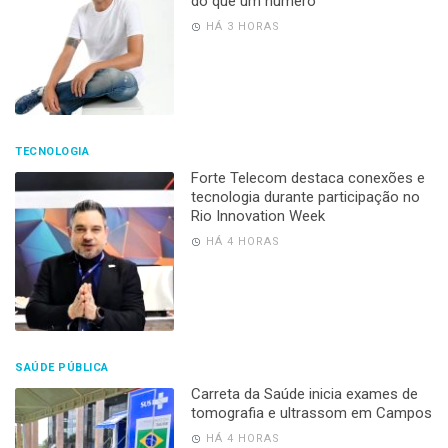
do que um número”
HÁ 3 HORAS
TECNOLOGIA
Forte Telecom destaca conexões e
tecnologia durante participação no
Rio Innovation Week
HÁ 4 HORAS
SAÚDE PÚBLICA
Carreta da Saúde inicia exames de
tomografia e ultrassom em Campos
HÁ 4 HORAS