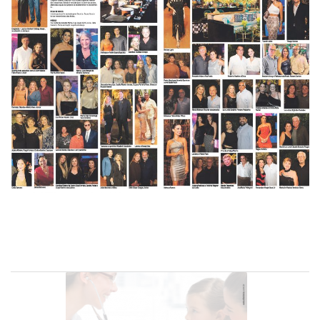
-
Desenvolvido
por
Hesea
Tecnologia
e
Sistemas