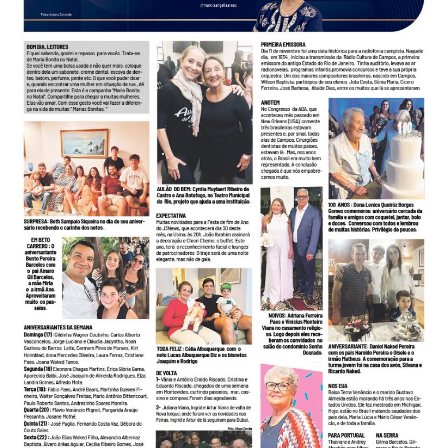
-
Desenvolvido
por
Hesea
Tecnologia
e
Sistemas