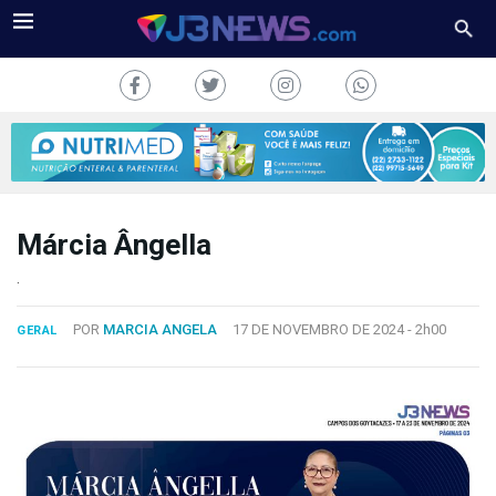
Márcia Ângella
J3NEWS
.
TV
POR
MARCIA ANGELA
17 DE NOVEMBRO DE 2024 -
2h00
GERAL
COLUNAS
FALE
CONOSCO
Copyright
2024