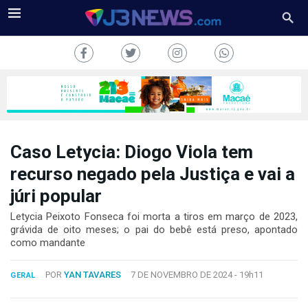
Caso Letycia: Diogo Viola tem
J3NEWS
recurso negado pela Justiça e vai a
júri popular
TV
Letycia Peixoto Fonseca foi morta a tiros em março de 2023,
COLUNAS
grávida de oito meses; o pai do bebê está preso, apontado
como mandante
FALE
CONOSCO
POR
YAN TAVARES
7 DE NOVEMBRO DE 2024 -
19h11
GERAL
Copyright
2024