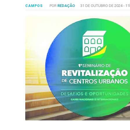
-
POR
REDAÇÃO
31 DE OUTUBRO DE 2024 -
11
CAMPOS
Desenvolvido
por
Hesea
Tecnologia
e
Sistemas