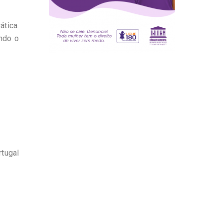
ática.
ndo o
rtugal