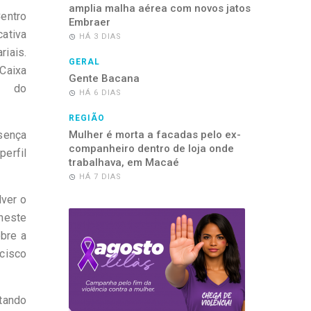
amplia malha aérea com novos jatos
Centro
Embraer
cativa
HÁ 3 DIAS
riais.
GERAL
Caixa
Gente Bacana
s do
HÁ 6 DIAS
REGIÃO
esença
Mulher é morta a facadas pelo ex-
companheiro dentro de loja onde
erfil
trabalhava, em Macaé
HÁ 7 DIAS
lver o
neste
obre a
cisco
ntando