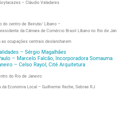
Goytacazes – Cláudio Valadares
o do centro de Beirute/ Líbano –
 presidente da Câmara de Comércio Brasil Líbano no Rio de Jan
ra as ocupações centrais deslancharem
ialidades – Sérgio Magalhães
ão Paulo – Marcelo Falcão, Incorporadora Somauma
aneiro – Celso Rayol, Cité Arquitetura
ntro do Rio de Janeiro
a da Economia Local – Guilherme Reche, Sebrae RJ