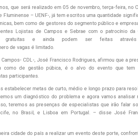
nos, que será realizado em 05 de novembro, terça-feira, no 
 Fluminense – UENF-, já tem escritos uma quantidade signifi
dêmicas, bem como de gestores do segmento público e empresa
gentes Lojistas de Campos e Sebrae com o patrocínio da 
ão gratuitas e ainda podem ser feitas atravé
ero de vagas é limitado.
e Campos- CDL-, José Francisco Rodrigues, afirmou que a pr
 como de gestão púbica, é o alvo do evento que tem p
tas participantes.
 estabelecer metas de curto, médio e longo prazo para reso
temos um diagnóstico do problema e agora vamos analisar 
sso, teremos as presenças de especialistas que irão falar s
cife, no Brasil, e Lisboa em Portugal. – disse José Fran
ira cidade do país a realizar um evento deste porte, confro