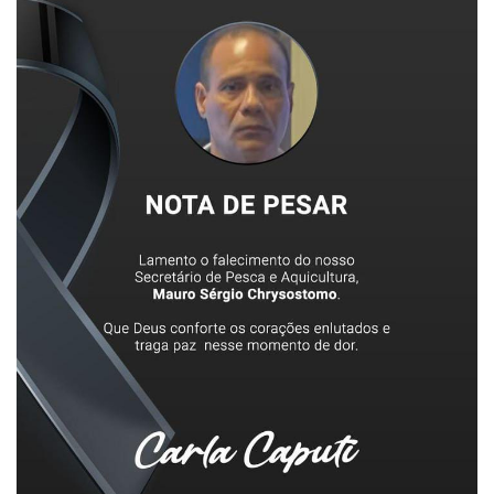
-
Desenvolvido
por
Hesea
Tecnologia
e
Sistemas