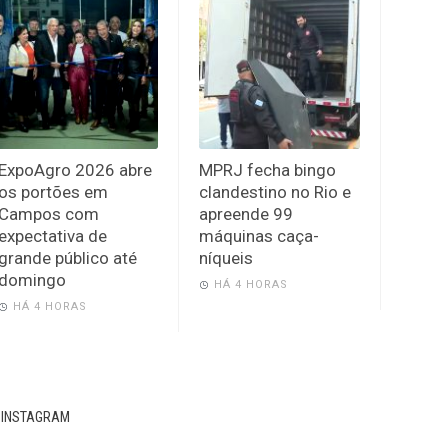
ExpoAgro 2026 abre
MPRJ fecha bingo
os portões em
clandestino no Rio e
Campos com
apreende 99
expectativa de
máquinas caça-
grande público até
níqueis
domingo
HÁ 4 HORAS
HÁ 4 HORAS
INSTAGRAM