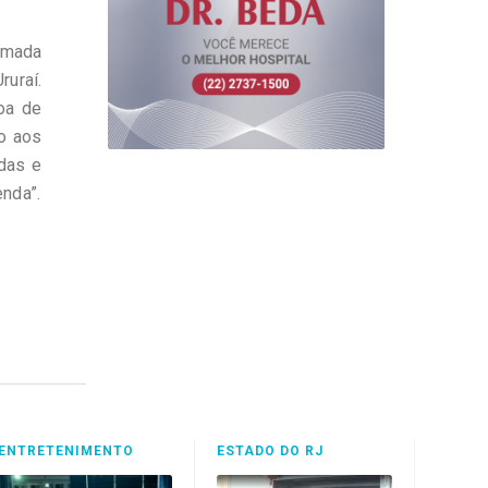
amada
ruraí.
oa de
ão aos
das e
nda”.
ENTRETENIMENTO
ESTADO DO RJ