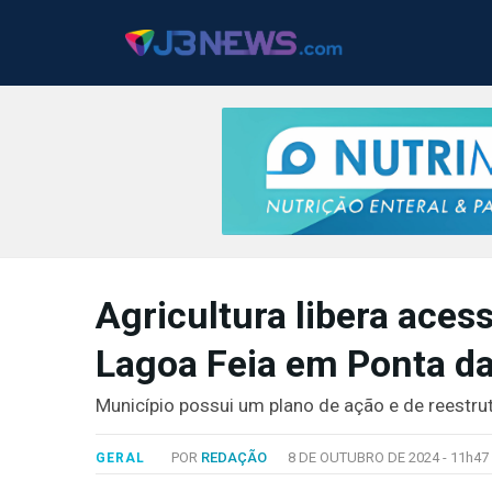
J3NEWS
Agricultura libera aces
TV
Lagoa Feia em Ponta d
COLUNAS
FALE
Município possui um plano de ação e de reestr
CONOSCO
Copyright
POR
REDAÇÃO
8 DE OUTUBRO DE 2024 -
11h47
GERAL
2024