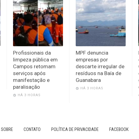
Profissionais da
MPF denuncia
limpeza pública em
empresas por
Campos retomam
descarte irregular de
serviços após
resíduos na Baía de
manifestação e
Guanabara
paralisação
HÁ 3 HORAS
HÁ 3 HORAS
SOBRE
CONTATO
POLÍTICA DE PRIVACIDADE
FACEBOOK