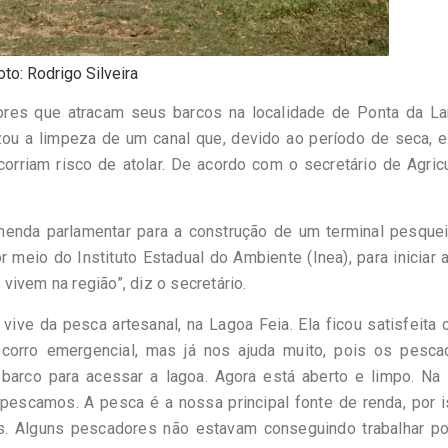
oto: Rodrigo Silveira
ores que atracam seus barcos na localidade de Ponta da La
izou a limpeza de um canal que, devido ao período de seca, 
rriam risco de atolar. De acordo com o secretário de Agricu
enda parlamentar para a construção de um terminal pesquei
 meio do Instituto Estadual do Ambiente (Inea), para iniciar 
ivem na região”, diz o secretário.
ive da pesca artesanal, na Lagoa Feia. Ela ficou satisfeita
corro emergencial, mas já nos ajuda muito, pois os pesca
barco para acessar a lagoa. Agora está aberto e limpo. Na 
 já pescamos. A pesca é a nossa principal fonte de renda, por 
s. Alguns pescadores não estavam conseguindo trabalhar po