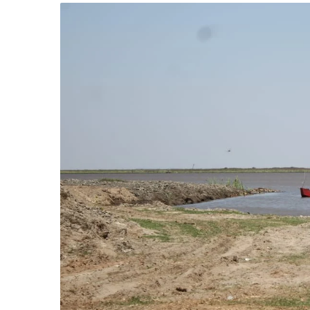
-
Desenvolvido
por
Hesea
Tecnologia
e
Sistemas