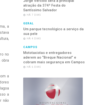
Jorge Vercillo será a principal
atração da 374ª Festa do
Santíssimo Salvador
HÁ 7 DIAS
GERAL
ma, a
Um parque tecnológico a serviço da
estava
sua pele
ltura,
HÁ 4 DIAS
CAMPOS
Mototaxistas e entregadores
ro no
aderem ao “Breque Nacional” e
a obra
cobram mais segurança em Campos
HÁ 6 DIAS
 com a
dores
lagoa
isso a
r não