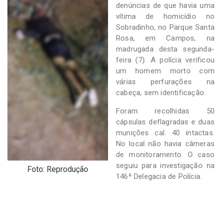
-
denúncias de que havia uma
Desenvolvido
vítima de homicídio no
por
Sobradinho, no Parque Santa
Hesea
Rosa, em Campos, na
Tecnologia
madrugada desta segunda-
e
feira (7). A polícia verificou
Sistemas
um homem morto com
várias perfurações na
cabeça, sem identificação.
Foram recolhidas 50
cápsulas deflagradas e duas
munições cal. 40 intactas.
No local não havia câmeras
de monitoramento. O caso
seguiu para investigação na
Foto: Reprodução
146ª Delegacia de Polícia.