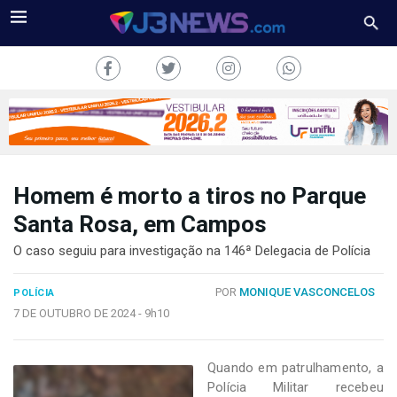
Homem é morto a tiros no Parque
J3NEWS
Santa Rosa, em Campos
TV
O caso seguiu para investigação na 146ª Delegacia de Polícia
COLUNAS
POR
MONIQUE VASCONCELOS
POLÍCIA
7 DE OUTUBRO DE 2024 -
9h10
FALE
CONOSCO
Copyright
Quando em patrulhamento, a
2024
Polícia Militar recebeu