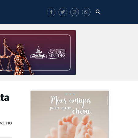
ta
ca no