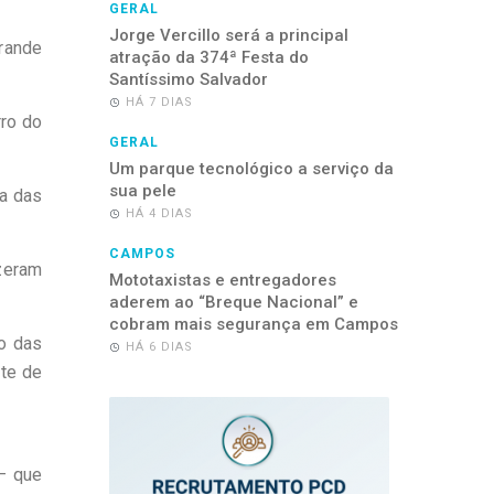
GERAL
Jorge Vercillo será a principal
rande
atração da 374ª Festa do
Santíssimo Salvador
HÁ 7 DIAS
ro do
GERAL
Um parque tecnológico a serviço da
sua pele
ta das
HÁ 4 DIAS
CAMPOS
zeram
Mototaxistas e entregadores
aderem ao “Breque Nacional” e
cobram mais segurança em Campos
o das
HÁ 6 DIAS
rte de
– que