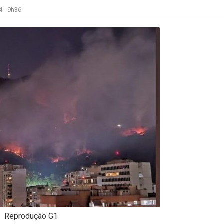
4 -
9h36
Reprodução G1