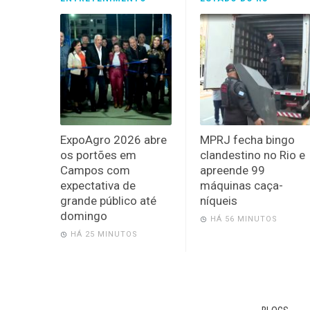
ExpoAgro 2026 abre
MPRJ fecha bingo
os portões em
clandestino no Rio e
Campos com
apreende 99
expectativa de
máquinas caça-
grande público até
níqueis
domingo
HÁ 56 MINUTOS
HÁ 25 MINUTOS