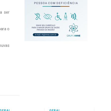
a ser
para o
chuvas
GERAL
GERAL