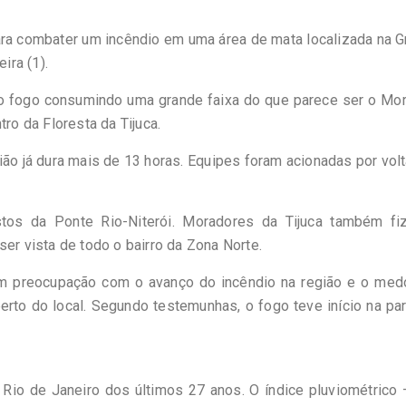
ra combater um incêndio em uma área de mata localizada na G
ira (1).
o fogo consumindo uma grande faixa do que parece ser o Mor
tro da Floresta da Tijuca.
ão já dura mais de 13 horas. Equipes foram acionadas por vol
stos da Ponte Rio-Niterói. Moradores da Tijuca também fi
ser vista de todo o bairro da Zona Norte.
m preocupação com o avanço do incêndio na região e o med
to do local. Segundo testemunhas, o fogo teve início na pa
io de Janeiro dos últimos 27 anos. O índice pluviométrico 