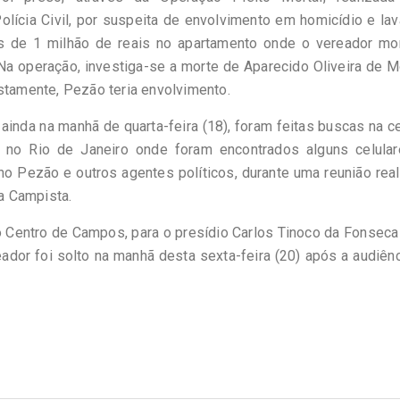
lícia Civil, por suspeita de envolvimento em homicídio e l
s de 1 milhão de reais no apartamento onde o vereador mor
a operação, investiga-se a morte de Aparecido Oliveira de M
stamente, Pezão teria envolvimento.
da na manhã de quarta-feira (18), foram feitas buscas na c
gu, no Rio de Janeiro onde foram encontrados alguns celular
no Pezão e outros agentes políticos, durante uma reunião rea
da Campista.
o Centro de Campos, para o presídio Carlos Tinoco da Fonsec
eador foi solto na manhã desta sexta-feira (20) após a audiên