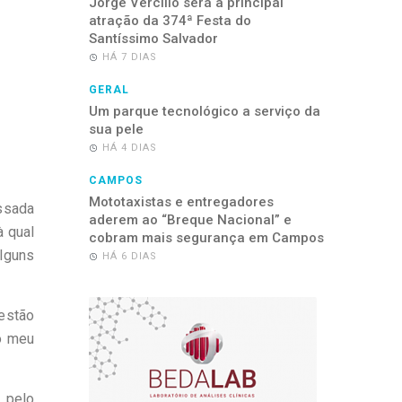
Jorge Vercillo será a principal
atração da 374ª Festa do
Santíssimo Salvador
HÁ 7 DIAS
GERAL
Um parque tecnológico a serviço da
sua pele
HÁ 4 DIAS
CAMPOS
Mototaxistas e entregadores
ssada
aderem ao “Breque Nacional” e
à qual
cobram mais segurança em Campos
lguns
HÁ 6 DIAS
estão
no meu
 pelo