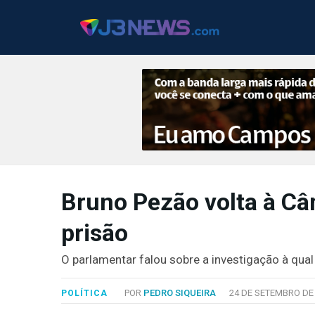
J3NEWS
Bruno Pezão volta à C
TV
prisão
COLUNAS
FALE
O parlamentar falou sobre a investigação à qua
CONOSCO
Copyright
POR
PEDRO SIQUEIRA
24 DE SETEMBRO DE 
POLÍTICA
2024