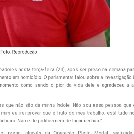
Foto: Reprodução
eadores nesta terça-feira (24), após ser preso na semana pa
mento em homicídio. O parlamentar falou sobre a investigação 
 momento como sendo o pior da vida dele e agradeceu a a
as que não são da minha índole. Não sou essa pessoa que 
 mim eu irei provar que é fruto do meu trabalho, está tudo 
nheiro. Não é de política nem de lugar nenhum”.
oi preso, através da Operação Pleito Mortal, realizada