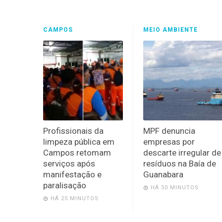
CAMPOS
MEIO AMBIENTE
Profissionais da
MPF denuncia
limpeza pública em
empresas por
Campos retomam
descarte irregular de
serviços após
resíduos na Baía de
manifestação e
Guanabara
paralisação
HÁ 50 MINUTOS
HÁ 25 MINUTOS