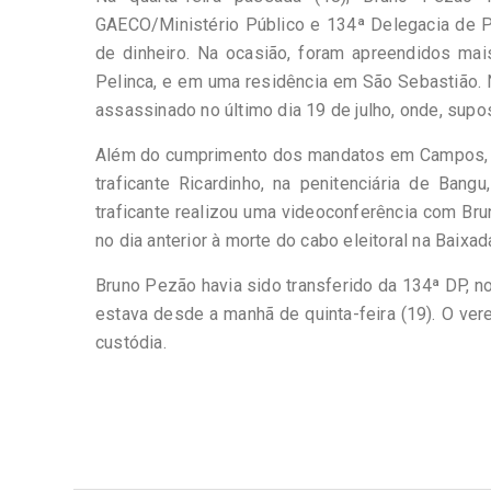
GAECO/Ministério Público e 134ª Delegacia de Po
de dinheiro. Na ocasião, foram apreendidos mai
Pelinca, e em uma residência em São Sebastião. N
assassinado no último dia 19 de julho, onde, supo
Além do cumprimento dos mandatos em Campos, ain
traficante Ricardinho, na penitenciária de Ban
traficante realizou uma videoconferência com Bru
no dia anterior à morte do cabo eleitoral na Baixa
Bruno Pezão havia sido transferido da 134ª DP, n
estava desde a manhã de quinta-feira (19). O ver
custódia.