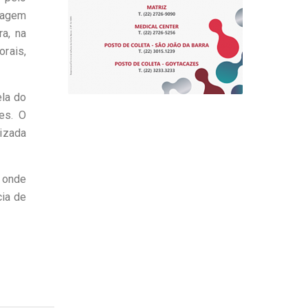
avagem
a, na
orais,
ela do
es. O
lizada
a onde
cia de