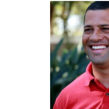
-
Desenvolvido
por
Hesea
Tecnologia
e
Sistemas