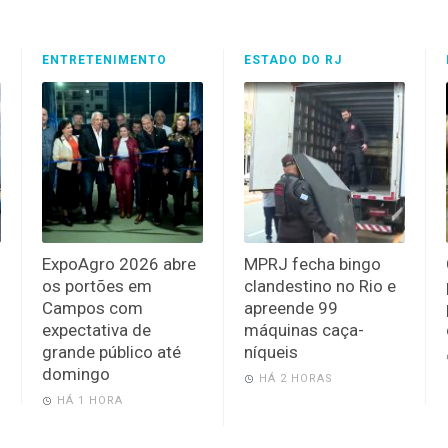
ENTRETENIMENTO
ESTADO DO RJ
ExpoAgro 2026 abre
MPRJ fecha bingo
os portões em
clandestino no Rio e
Campos com
apreende 99
expectativa de
máquinas caça-
grande público até
níqueis
domingo
HÁ 2 HORAS
HÁ 1 HORA