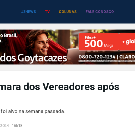
J3NEWS
TV
COLUNAS
FALE CONOSCO
âmara dos Vereadores após
l foi alvo na semana passada.
2024 -
16h18