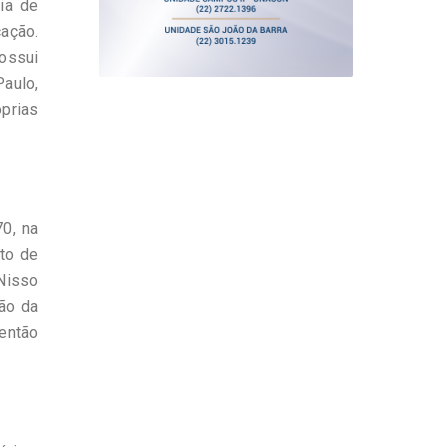
cia de
cação.
possui
Paulo,
óprias
70, na
nto de
Nisso
são da
 então