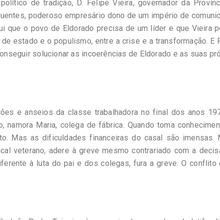
 político de tradição, D. Felipe Vieira, governador da Provín
o Fuentes, poderoso empresário dono de um império de comuni
ui que o povo de Eldorado precisa de um líder e que Vieira 
e de estado e o populismo, entre a crise e a transformação. E 
 conseguir solucionar as incoerências de Eldorado e as suas pr
ções e anseios da classe trabalhadora no final dos anos 19
rário, namora Maria, colega de fábrica. Quando toma conhecime
to. Mas as dificuldades financeiras do casal são imensas. 
ndical veterano, adere à greve mesmo contrariado com a deci
diferente à luta do pai e dos colegas, fura a greve. O conflito