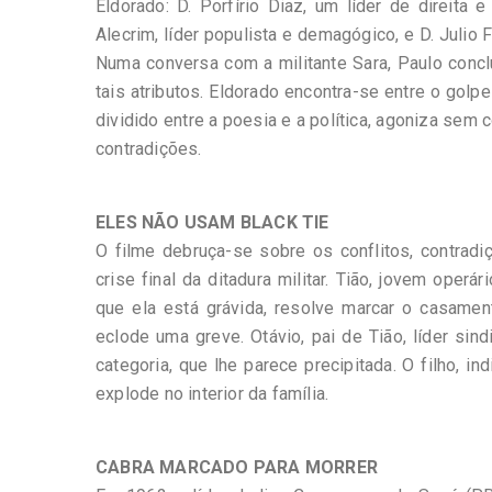
Eldorado: D. Porfírio Diaz, um líder de direita e
Alecrim, líder populista e demagógico, e D. Juli
Numa conversa com a militante Sara, Paulo concl
tais atributos. Eldorado encontra-se entre o golp
dividido entre a poesia e a política, agoniza sem
contradições.
ELES NÃO USAM BLACK TIE
O filme debruça-se sobre os conflitos, contradi
crise final da ditadura militar. Tião, jovem ope
que ela está grávida, resolve marcar o casamen
eclode uma greve. Otávio, pai de Tião, líder si
categoria, que lhe parece precipitada. O filho, in
explode no interior da família.
CABRA MARCADO PARA MORRER