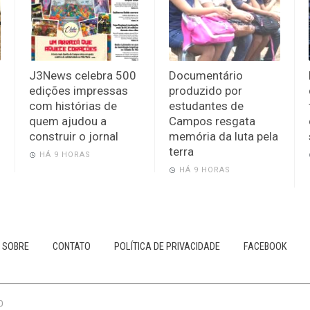
J3News celebra 500
Documentário
edições impressas
produzido por
com histórias de
estudantes de
quem ajudou a
Campos resgata
construir o jornal
memória da luta pela
terra
HÁ 9 HORAS
HÁ 9 HORAS
SOBRE
CONTATO
POLÍTICA DE PRIVACIDADE
FACEBOOK
0