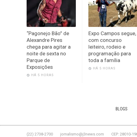
“Pagonejo Bão” de
Expo Campos segue,
Alexandre Pires
com concurso
chega para agitar a
leiteiro, rodeio e
noite de sexta no
programação para
Parque de
toda a família
Exposições
HÁ 5 HORAS
HÁ 5 HORAS
BLOGS
(22) 2738-2700
jornalismo@j3news.com
CEP: 28010-19