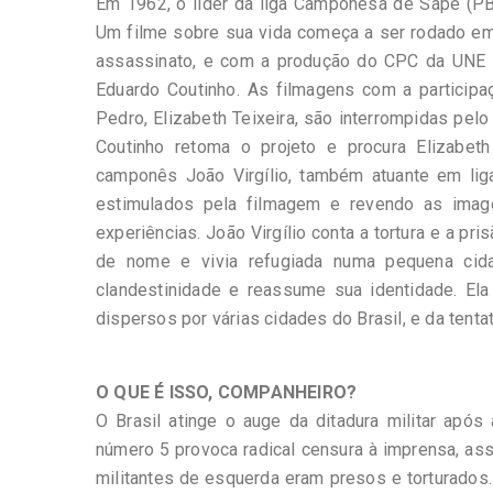
Em 1962, o líder da liga Camponesa de Sapé (PB)
Um filme sobre sua vida começa a ser rodado em 1
assassinato, e com a produção do CPC da UNE 
Eduardo Coutinho. As filmagens com a particip
Pedro, Elizabeth Teixeira, são interrompidas pe
Coutinho retoma o projeto e procura Elizabeth
camponês João Virgílio, também atuante em liga
estimulados pela filmagem e revendo as imag
experiências. João Virgílio conta a tortura e a p
de nome e vivia refugiada numa pequena ci
clandestinidade e reassume sua identidade. Ela
dispersos por várias cidades do Brasil, e da tentat
O QUE É ISSO, COMPANHEIRO?
O Brasil atinge o auge da ditadura militar apó
número 5 provoca radical censura à imprensa, ass
militantes de esquerda eram presos e torturado