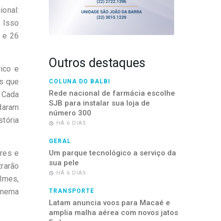
ional:
 Isso
 e 26
Outros destaques
ico e
as que
COLUNA DO BALBI
Rede nacional de farmácia escolhe
 Cada
SJB para instalar sua loja de
daram
número 300
tória
HÁ 6 DIAS
GERAL
res e
Um parque tecnológico a serviço da
sua pele
trarão
HÁ 6 DIAS
mes,
inema
TRANSPORTE
Latam anuncia voos para Macaé e
amplia malha aérea com novos jatos