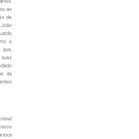
ários.
vou ao
ão de
 João
duardo
omo o
 que,
 suas
mudado
ge da
antes
ional
úmeros
rioca