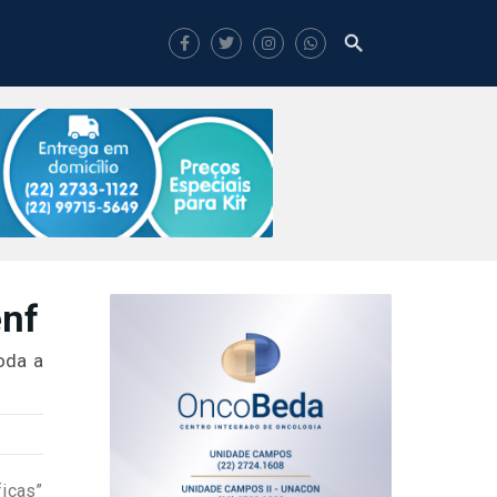
enf
oda a
ficas”