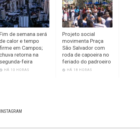
Fim de semana será
Projeto social
de calor e tempo
movimenta Praça
firme em Campos;
São Salvador com
chuva retorna na
roda de capoeira no
segunda-feira
feriado do padroeiro
HÁ 10 HORAS
HÁ 18 HORAS
INSTAGRAM