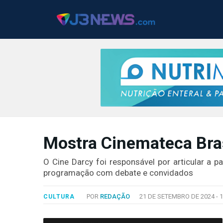
J3NEWS
Mostra Cinemateca Bras
TV
COLUNAS
O Cine Darcy foi responsável por articular a p
programação com debate e convidados
FALE
CONOSCO
POR
REDAÇÃO
21 DE SETEMBRO DE 2024 -
1
CULTURA
Copyright
2024