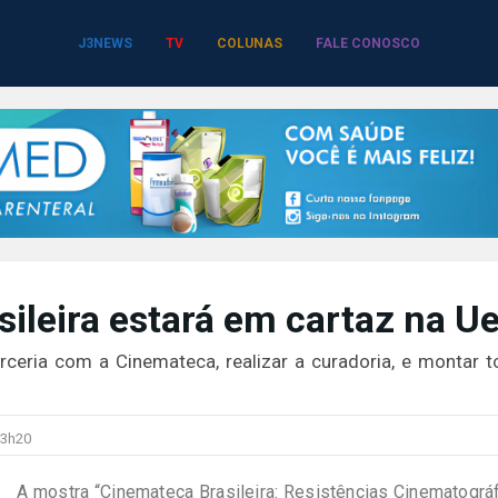
J3NEWS
TV
COLUNAS
FALE CONOSCO
ileira estará em cartaz na U
arceria com a Cinemateca, realizar a curadoria, e montar t
3h20
A mostra “Cinemateca Brasileira: Resistências Cinematográ