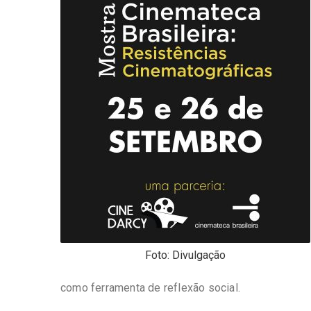
-
Desenvolvido
por
Hesea
Tecnologia
e
Sistemas
Foto: Divulgação
como ferramenta de reflexão social.