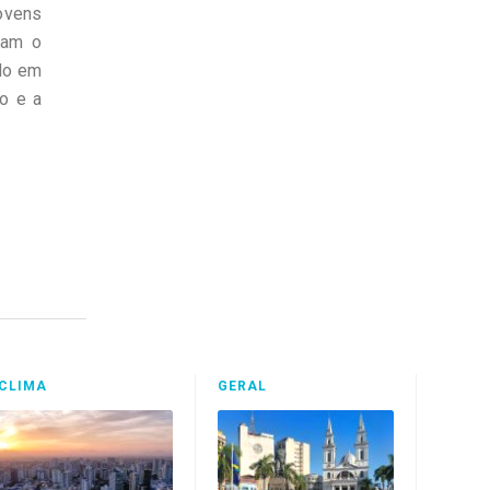
ovens
mam o
ido em
ão e a
CLIMA
GERAL