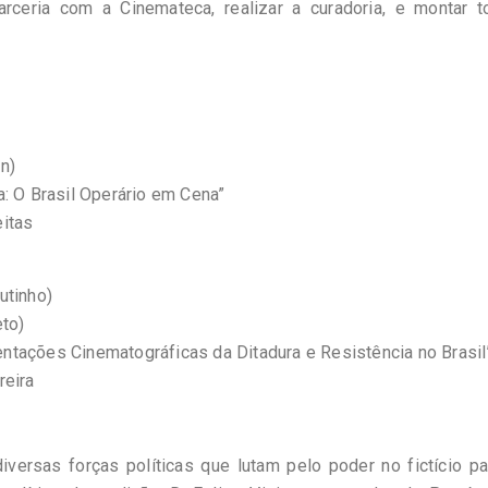
arceria com a Cinemateca, realizar a curadoria, e montar t
n)
a: O Brasil Operário em Cena”
eitas
utinho)
eto)
ntações Cinematográficas da Ditadura e Resistência no Brasil
reira
diversas forças políticas que lutam pelo poder no fictício p