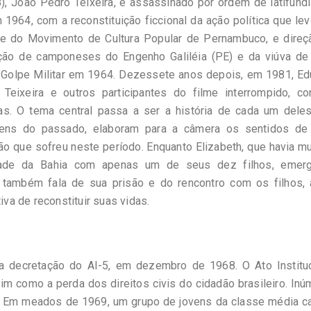
, João Pedro Teixeira, é assassinado por ordem de latifundi
964, com a reconstituição ficcional da ação política que le
e do Movimento de Cultura Popular de Pernambuco, e direç
ação de camponeses do Engenho Galiléia (PE) e da viúva de
lo Golpe Militar em 1964. Dezessete anos depois, em 1981, E
 Teixeira e outros participantes do filme interrompido, c
s. O tema central passa a ser a história de cada um deles
ens do passado, elaboram para a câmera os sentidos de
risão que sofreu neste período. Enquanto Elizabeth, que havia 
dade da Bahia com apenas um de seus dez filhos, emer
 também fala de sua prisão e do rencontro com os filhos, 
iva de reconstituir suas vidas.
s a decretação do AI-5, em dezembro de 1968. O Ato Instituc
im como a perda dos direitos civis do cidadão brasileiro. In
s. Em meados de 1969, um grupo de jovens da classe média ca