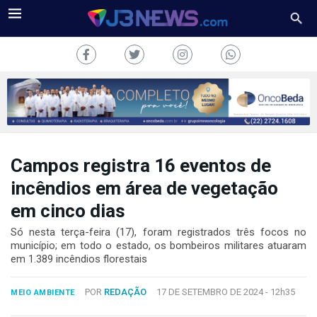
Campos registra 16 eventos de
J3NEWS
incêndios em área de vegetação
TV
em cinco dias
COLUNAS
Só nesta terça-feira (17), foram registrados três focos no
município; em todo o estado, os bombeiros militares atuaram
em 1.389 incêndios florestais
FALE
CONOSCO
Copyright
POR
REDAÇÃO
17 DE SETEMBRO DE 2024 -
12h35
MEIO AMBIENTE
2024