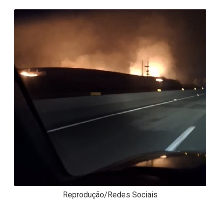
-
Desenvolvido
por
Hesea
Tecnologia
e
Sistemas
Reprodução/Redes Sociais