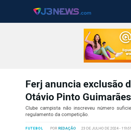
J3NEWS
Ferj anuncia exclusão 
TV
Otávio Pinto Guimarãe
COLUNAS
FALE
Clube campista não inscreveu número suficie
CONOSCO
regulamento da competição.
Copyright
2024
POR
REDAÇÃO
23 DE JULHO DE 2024 -
11h5
FUTEBOL