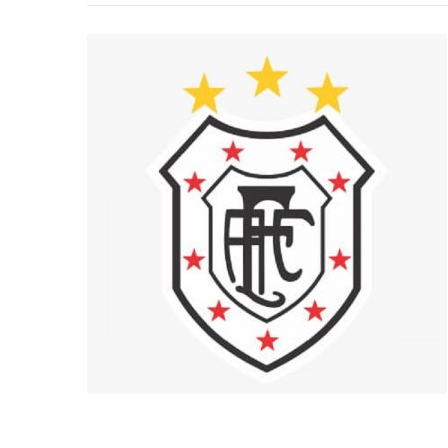
-
Desenvolvido
por
Hesea
Tecnologia
e
Sistemas