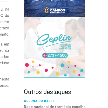
u, na
FC do
úmero
 prazo
onato.
5), em
ão da
nsados
clube
nesta
iense,
Outros destaques
COLUNA DO BALBI
Rede nacional de farmácia escolhe