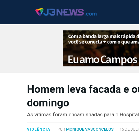
J3NEWS
Homem leva facada e o
TV
domingo
COLUNAS
FALE
As vítimas foram encaminhadas para o Hospital
CONOSCO
Copyright
POR
MONIQUE VASCONCELOS
15 DE JUL
VIOLÊNCIA
2024