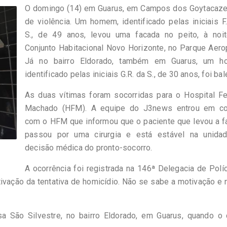
O domingo (14) em Guarus, em Campos dos Goytacazes
de violência. Um homem, identificado pelas iniciais F
S., de 49 anos, levou uma facada no peito, à noit
Conjunto Habitacional Novo Horizonte, no Parque Aero
Já no bairro Eldorado, também em Guarus, um 
identificado pelas iniciais G.R. da S., de 30 anos, foi ba
As duas vítimas foram socorridas para o Hospital Fe
Machado (HFM). A equipe do J3news entrou em co
com o HFM que informou que o paciente que levou a f
passou por uma cirurgia e está estável na unida
decisão médica do pronto-socorro.
A ocorrência foi registrada na 146ª Delegacia de Polí
otivação da tentativa de homicídio. Não se sabe a motivação e
 São Silvestre, no bairro Eldorado, em Guarus, quando o 