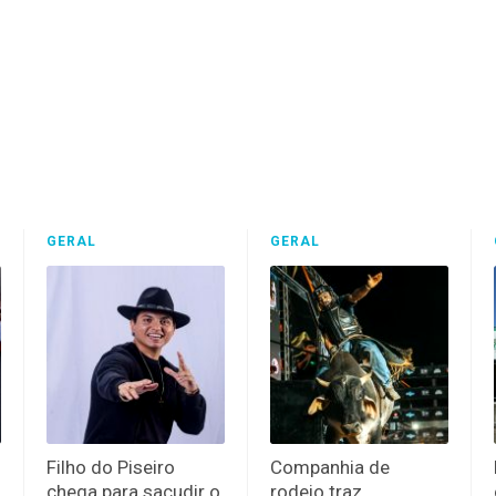
GERAL
GERAL
Filho do Piseiro
Companhia de
chega para sacudir o
rodeio traz