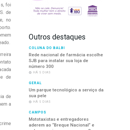
, foi
.S. de
e, no
porto.
homem
Outros destaques
leado.
COLUNA DO BALBI
rreira
Rede nacional de farmácia escolhe
SJB para instalar sua loja de
ntato
número 300
acada
HÁ 5 DIAS
de de
GERAL
Um parque tecnológico a serviço da
sua pele
cia de
HÁ 5 DIAS
 nem a
CAMPOS
Mototaxistas e entregadores
crime
aderem ao “Breque Nacional” e