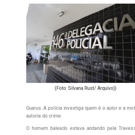
-
Desenvolvido
por
Hesea
Tecnologia
e
Sistemas
(Foto: Silvana Rust/ Arquivo))
Guarus. A polícia investiga quem é o autor e a m
autoria do crime.
O homem baleado estava andando pela Travessa