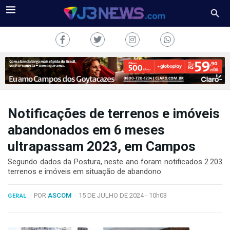
Notificações de terrenos e imóveis
J3NEWS
abandonados em 6 meses
ultrapassam 2023, em Campos
TV
Segundo dados da Postura, neste ano foram notificados 2.203
COLUNAS
terrenos e imóveis em situação de abandono
FALE
POR
ASCOM
15 DE JULHO DE 2024 -
10h03
CONOSCO
GERAL
Copyright
2024