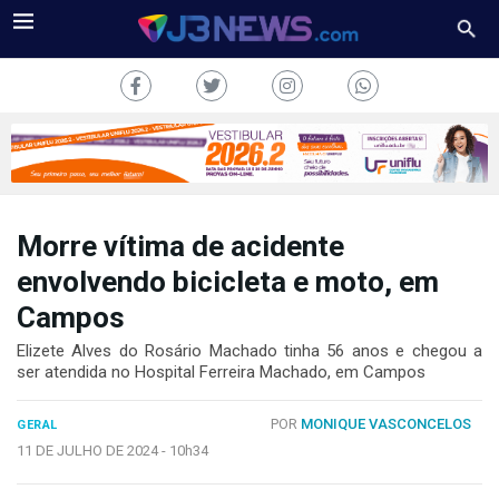
Morre vítima de acidente
J3NEWS
envolvendo bicicleta e moto, em
Campos
TV
Elizete Alves do Rosário Machado tinha 56 anos e chegou a
COLUNAS
ser atendida no Hospital Ferreira Machado, em Campos
FALE
POR
MONIQUE VASCONCELOS
CONOSCO
GERAL
11 DE JULHO DE 2024 -
10h34
Copyright
2024